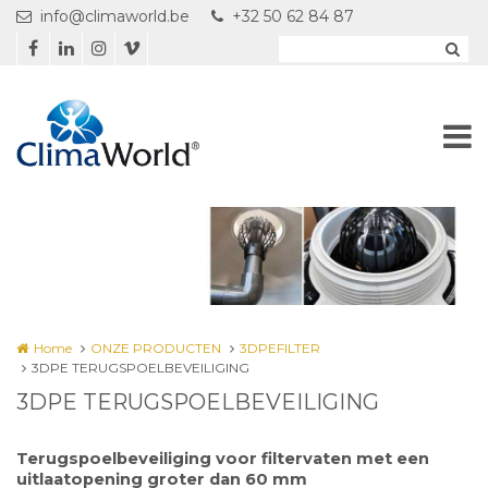
Overslaan en naar de inhoud gaan
info@climaworld.be
+32 50 62 84 87
Home
ONZE PRODUCTEN
3DPEFILTER
3DPE TERUGSPOELBEVEILIGING
3DPE TERUGSPOELBEVEILIGING
Terugspoelbeveiliging voor filtervaten met een
uitlaatopening groter dan 60 mm