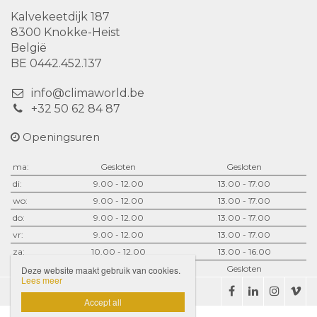
Kalvekeetdijk 187
8300 Knokke-Heist
België
BE 0442.452.137
info@climaworld.be
+32 50 62 84 87
Openingsuren
ma:
Gesloten
Gesloten
di:
9.00 - 12.00
13.00 - 17.00
wo:
9.00 - 12.00
13.00 - 17.00
do:
9.00 - 12.00
13.00 - 17.00
vr:
9.00 - 12.00
13.00 - 17.00
za:
10.00 - 12.00
13.00 - 16.00
zo:
Gesloten
Gesloten
Deze website maakt gebruik van cookies.
Lees meer
Disclaimer
Privacybeleid

Accept all