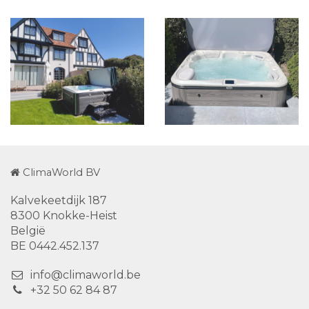
ClimaWorld BV
Kalvekeetdijk 187
8300 Knokke-Heist
België
BE 0442.452.137
info@climaworld.be
+32 50 62 84 87