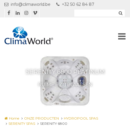
Overslaan en naar de inhoud gaan
info@climaworld.be
+32 50 62 84 87
SERENITY 6800 PLATINUM
RUIME 6 ZITPLAATSEN
Home
ONZE PRODUCTEN
HYDROPOOL SPAS
SERENITY SPAS
SERENITY 6800