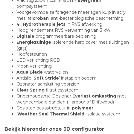
Krachtig 230V / 2,5HP & 3HP
Evergreen
pompsysteem
Voorgevormde zelfdragende meerlagen kuip in acryl
met '
Microban
' anti-bacteriologische bescherming
41 Hydrotherapie jets
in RVS afwerking
Hoog rendement RVS verwarming van 3 kW
Digitale
programmeerbare bediening
Energiezuinige
isolerende hard cover met sluitingen
(grijs)
Hoofdsteunen
LED verlichting RGB
Moon verlichting
Aqua Blade
watervallen
Antislip ‘
Soft Stride
’ instap en bodem
Ozonator-aansluiting voorzien
Clear Spring
filtratiesysteem
Onderhoudsvrije Designer
Everlast omkasting
met
wegneembare panelen (Harbour of Driftwood)
Gesloten basisstructuur in
polymeer
‘
Weather Seal Thermal Shield
’ isolatie systeem
Bekijk hieronder onze 3D configurator