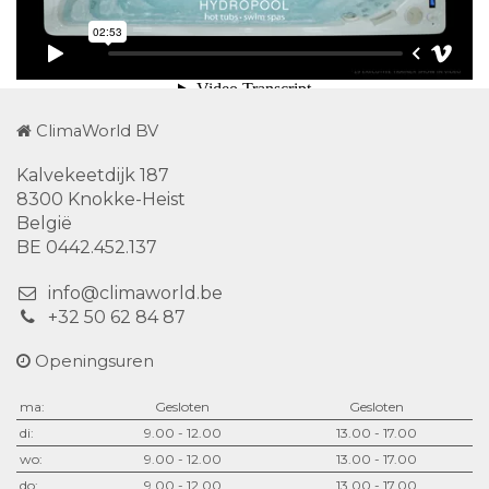
ClimaWorld BV
Kalvekeetdijk 187
8300 Knokke-Heist
België
BE 0442.452.137
info@climaworld.be
+32 50 62 84 87
Openingsuren
ma:
Gesloten
Gesloten
di:
9.00 - 12.00
13.00 - 17.00
wo:
9.00 - 12.00
13.00 - 17.00
do:
9.00 - 12.00
13.00 - 17.00