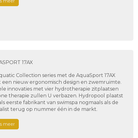
s meer
ASPORT 17AX
quatic Collection series met de AquaSport 17AX
t een nieuw ergonomisch design en zwemruimte.
le innovaties met vier hydrotherapie zitplaatsen
one therapie zullen U verbazen. Hydropool plaatst
als eerste fabrikant van swimspa nogmaals als de
ialist terug op nummer één in de markt.
s meer