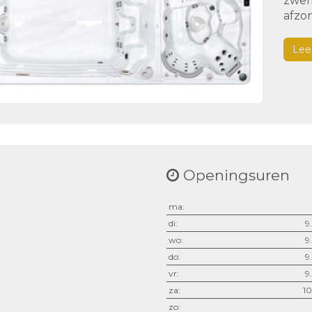
zwem
afzon
Lee
Openingsuren
ma:
di:
9
wo:
9
do:
9
vr:
9
za:
10
zo: