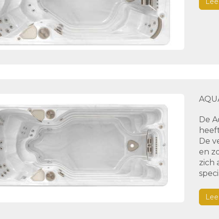
Lee
AQU
De A
heef
De ve
en z
zich 
spec
Lee