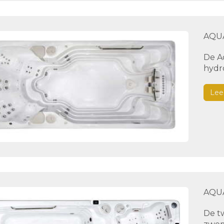
AQUA
De A
hydro
Lee
AQU
De t