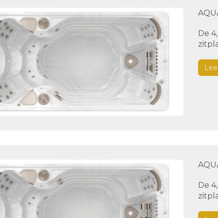
AQU
De 4
zitp
Lee
AQUA
De 4
zitp