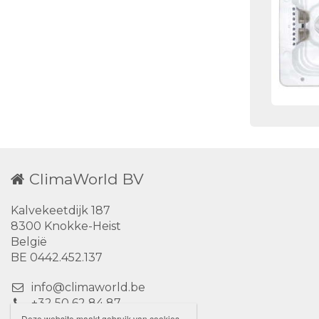
ClimaWorld BV
Kalvekeetdijk 187
8300 Knokke-Heist
België
BE 0442.452.137
info@climaworld.be
+32 50 62 84 87
Deze website maakt gebruik van cookies.