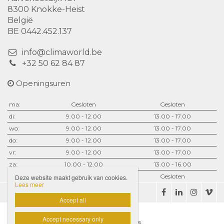
8300 Knokke-Heist
België
BE 0442.452.137
info@climaworld.be
+32 50 62 84 87
Openingsuren
ma:
Gesloten
Gesloten
di:
9.00 - 12.00
13.00 - 17.00
wo:
9.00 - 12.00
13.00 - 17.00
do:
9.00 - 12.00
13.00 - 17.00
vr:
9.00 - 12.00
13.00 - 17.00
za:
10.00 - 12.00
13.00 - 16.00
zo:
Gesloten
Gesloten
Deze website maakt gebruik van cookies.
Lees meer
Disclaimer
Privacybeleid

Accept all
Accept necessary only
Website door Livalos