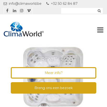
Overslaan en naar de inhoud gaan
info@climaworld.be
+32 50 62 84 87
SERENITY 4500