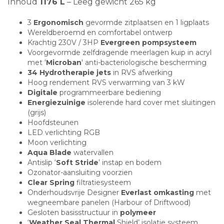
Inhoud
1176 L
– Leeg gewicht 265 kg
3
Ergonomisch
gevormde zitplaatsen en 1 ligplaats
Wereldberoemd en comfortabel ontwerp
Krachtig 230V / 3HP
Evergreen pompsysteem
Voorgevormde zelfdragende meerlagen kuip in acryl
met '
Microban
' anti-bacteriologische bescherming
34 Hydrotherapie jets
in RVS afwerking
Hoog rendement RVS verwarming van 3 kW
Digitale
programmeerbare bediening
Energiezuinige
isolerende hard cover met sluitingen
(grijs)
Hoofdsteunen
LED verlichting RGB
Moon verlichting
Aqua Blade
watervallen
Antislip ‘
Soft Stride
’ instap en bodem
Ozonator-aansluiting voorzien
Clear Spring
filtratiesysteem
Onderhoudsvrije Designer
Everlast omkasting
met
wegneembare panelen (Harbour of Driftwood)
Gesloten basisstructuur in
polymeer
‘
Weather Seal Thermal
Shield’ isolatie systeem