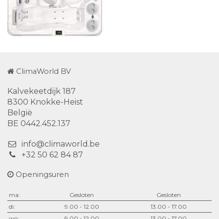
ClimaWorld BV
Kalvekeetdijk 187
8300 Knokke-Heist
België
BE 0442.452.137
info@climaworld.be
+32 50 62 84 87
Openingsuren
ma:
Gesloten
Gesloten
di:
9.00 - 12.00
13.00 - 17.00
wo:
9.00 - 12.00
13.00 - 17.00