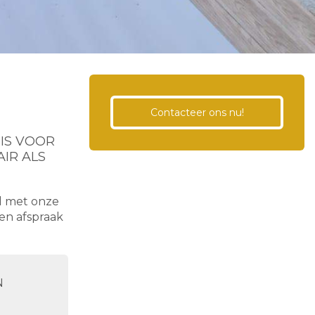
Contacteer ons nu!
IS VOOR
IR ALS
d met onze
een afspraak
N