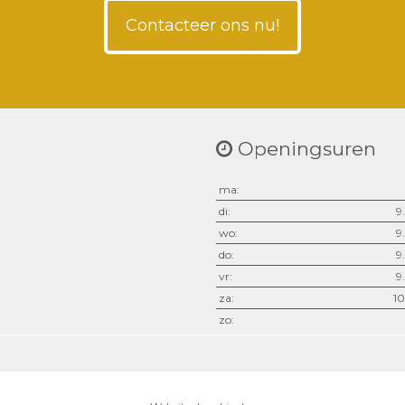
Contacteer ons nu!
Openingsuren
ma:
di:
9
wo:
9
do:
9
vr:
9
za:
10
zo: