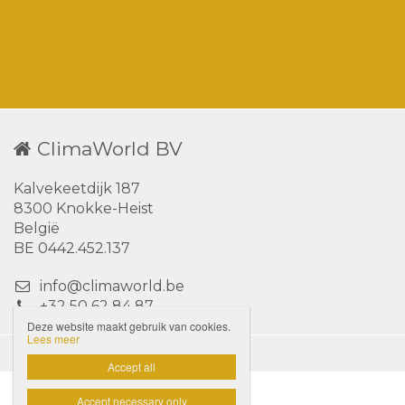
ClimaWorld BV
Kalvekeetdijk 187
8300 Knokke-Heist
België
BE 0442.452.137
info@climaworld.be
+32 50 62 84 87
Deze website maakt gebruik van cookies.
Lees meer
Disclaimer
Privacybeleid

Accept all
Accept necessary only