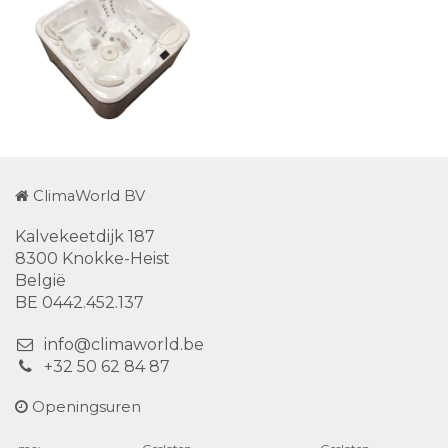
ClimaWorld BV
Kalvekeetdijk 187
8300 Knokke-Heist
België
BE 0442.452.137
info@climaworld.be
+32 50 62 84 87
Openingsuren