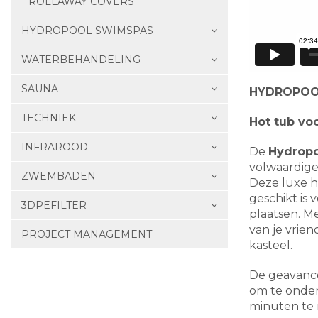
ROLLAWAY COVERS
HYDROPOOL SWIMSPAS
WATERBEHANDELING
SAUNA
HYDROPOOL
TECHNIEK
Hot tub vo
INFRAROOD
De
Hydropo
volwaardige 
ZWEMBADEN
Deze luxe h
geschikt is 
3DPEFILTER
plaatsen. M
van je vrien
PROJECT MANAGEMENT
kasteel.
De geavance
om te onder
minuten te 