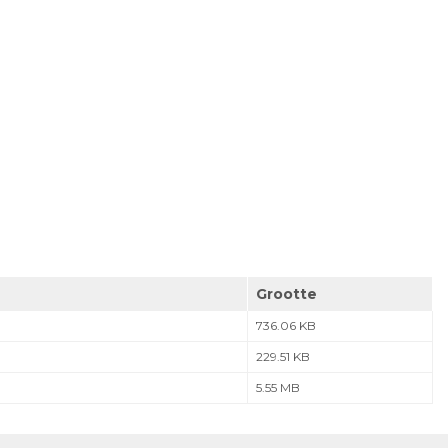
Grootte
736.06 KB
229.51 KB
5.55 MB