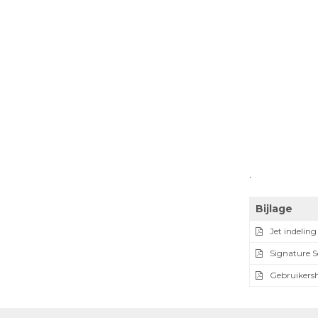
.
Bijlage
Jet indeli
Signature S
Gebruikersh