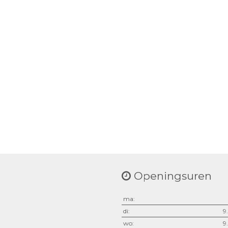
Openingsuren
ma:
di:
9
wo:
9