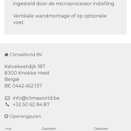
ingesteld door de microprocessor instelling.
Vertikale wandmontage of op optionele
voet.
ClimaWorld BV
Kalvekeetdijk 187
8300 Knokke-Heist
België
BE 0442.452.137
info@climaworld.be
+32 50 62 84 87
Openingsuren
ma:
Gesloten
Gesloten