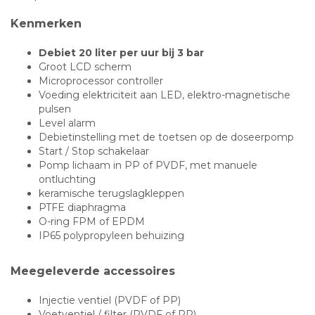
Kenmerken
Debiet 20 liter per uur bij 3 bar
Groot LCD scherm
Microprocessor controller
Voeding elektriciteit aan LED, elektro-magnetische
pulsen
Level alarm
Debietinstelling met de toetsen op de doseerpomp
Start / Stop schakelaar
Pomp lichaam in PP of PVDF, met manuele
ontluchting
keramische terugslagkleppen
PTFE diaphragma
O-ring FPM of EPDM
IP65 polypropyleen behuizing
Meegeleverde accessoires
Injectie ventiel (PVDF of PP)
Voetventiel / filter (PVDF of PP)