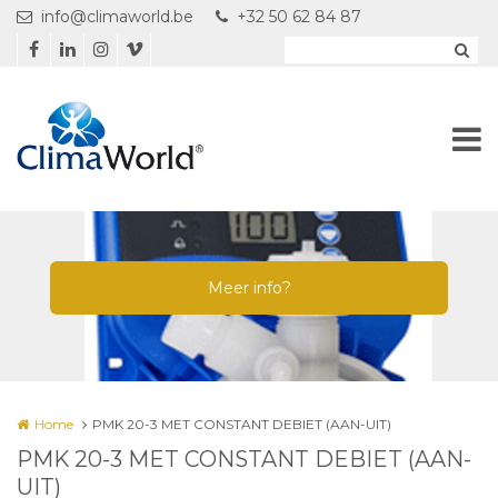
Overslaan en naar de inhoud gaan
info@climaworld.be
+32 50 62 84 87
Home
PMK 20-3 MET CONSTANT DEBIET (AAN-UIT)
PMK 20-3 MET CONSTANT DEBIET (AAN-
UIT)